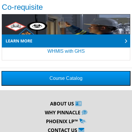
Co-requisite
LEARN MORE
WHMIS with GHS
Course Catalog
ABOUT US
WHY PINNACLE
PHOENIX LP™
CONTACT US