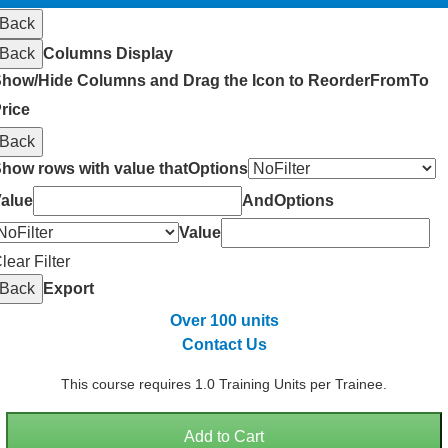
Back
Back
Columns Display
how/Hide Columns and Drag the Icon to Reorder
From
To
rice
Back
how rows with value that
Options
alue
And
Options
Value
lear Filter
Back
Export
Over 100 units
Contact Us
This course requires 1.0 Training Units per Trainee.
Add to Cart