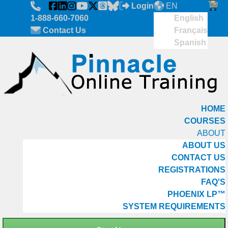
Skip to main content
Login
EN
1-888-660-7060
English
Contact Us
Français
Spanish
HOME
COURSES
ABOUT
ABOUT US
CONTACT US
REGISTRATIONS
FAQ'S
PHOENIX LP™
SYSTEM REQUIREMENTS